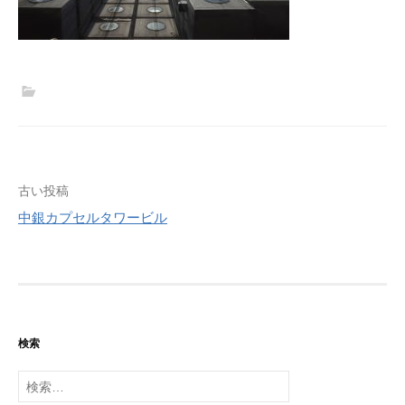
投
古い投稿
中銀カプセルタワービル
稿
ナ
ビ
ゲ
検索
ー
検
シ
索: