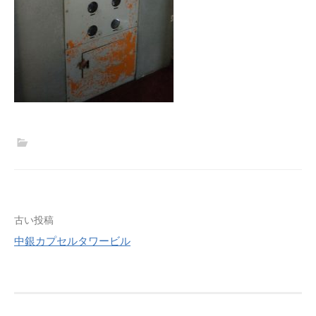
投
古い投稿
中銀カプセルタワービル
稿
ナ
ビ