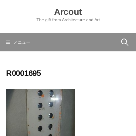
コ
Arcout
ン
テ
The gift from Architecture and Art
ン
ツ
へ
検
メニュー
ス
キ
索:
ッ
R0001695
プ