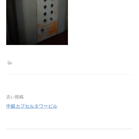
投
古い投稿
中銀カプセルタワービル
稿
ナ
ビ