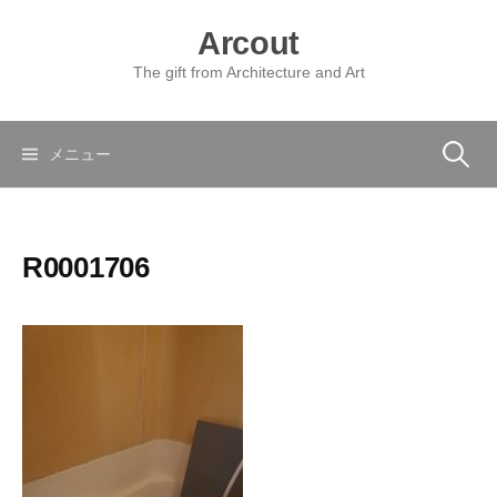
コ
Arcout
ン
テ
The gift from Architecture and Art
ン
ツ
へ
検
メニュー
ス
キ
索:
ッ
R0001706
プ