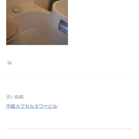
投
古い投稿
中銀カプセルタワービル
稿
ナ
ビ