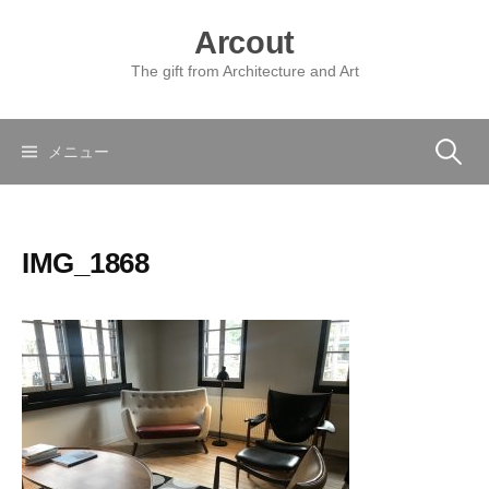
コ
Arcout
ン
テ
The gift from Architecture and Art
ン
ツ
へ
検
メニュー
ス
キ
索:
ッ
IMG_1868
プ