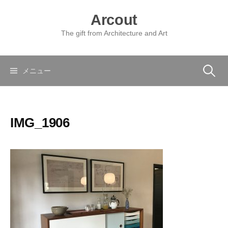
コ
Arcout
ン
テ
The gift from Architecture and Art
ン
ツ
へ
検
メニュー
ス
キ
索:
ッ
IMG_1906
プ