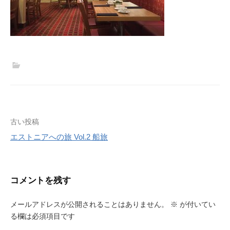
投
古い投稿
エストニアへの旅 Vol.2 船旅
稿
ナ
ビ
コメントを残す
ゲ
メールアドレスが公開されることはありません。
※
が付いてい
ー
る欄は必須項目です