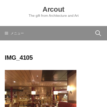
コ
Arcout
ン
テ
The gift from Architecture and Art
ン
ツ
へ
検
メニュー
ス
キ
索:
ッ
IMG_4105
プ