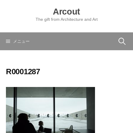
コ
Arcout
ン
テ
The gift from Architecture and Art
ン
ツ
へ
検
メニュー
ス
キ
索:
ッ
R0001287
プ