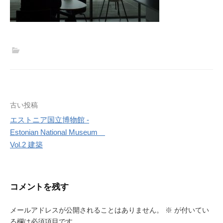
投
古い投稿
エストニア国立博物館 -
稿
Estonian National Museum
ナ
Vol.2 建築
ビ
ゲ
コメントを残す
ー
メールアドレスが公開されることはありません。
※
が付いてい
シ
る欄は必須項目です