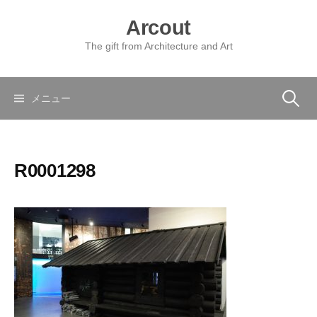
コ
Arcout
ン
テ
The gift from Architecture and Art
ン
ツ
へ
検
メニュー
ス
キ
索:
ッ
R0001298
プ