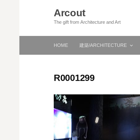
コ
Arcout
ン
テ
The gift from Architecture and Art
ン
ツ
HOME
建築/ARCHITECTURE
へ
ス
キ
ッ
R0001299
プ