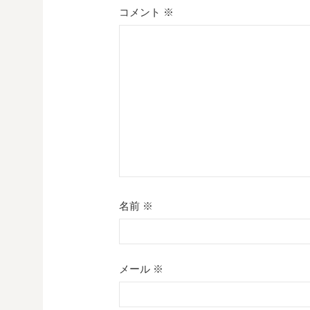
シ
コメント
※
ョ
ン
名前
※
メール
※