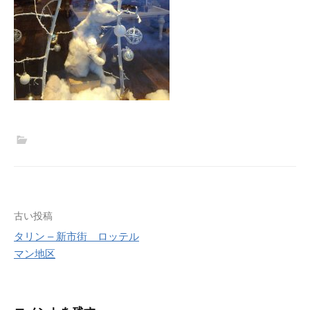
投
古い投稿
タリン – 新市街 ロッテル
稿
マン地区
ナ
ビ