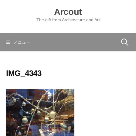
コ
Arcout
ン
テ
The gift from Architecture and Art
ン
ツ
へ
検
メニュー
ス
キ
索:
ッ
IMG_4343
プ