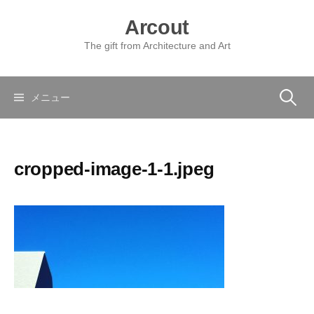
コ
Arcout
ン
テ
The gift from Architecture and Art
ン
ツ
へ
検
メニュー
ス
キ
索:
ッ
cropped-image-1-1.jpeg
プ