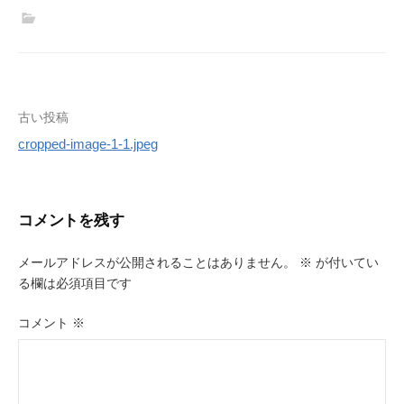
投
古い投稿
cropped-image-1-1.jpeg
稿
ナ
ビ
コメントを残す
ゲ
メールアドレスが公開されることはありません。
※
が付いてい
ー
る欄は必須項目です
シ
コメント
※
ョ
ン