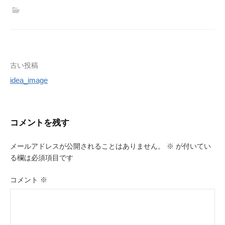
投
古い投稿
idea_image
稿
ナ
ビ
コメントを残す
ゲ
メールアドレスが公開されることはありません。
※
が付いてい
ー
る欄は必須項目です
シ
コメント
※
ョ
ン