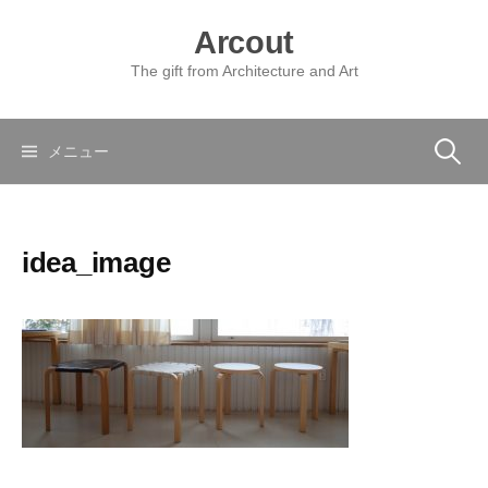
コ
Arcout
ン
テ
The gift from Architecture and Art
ン
ツ
へ
検
メニュー
ス
キ
索:
ッ
idea_image
プ