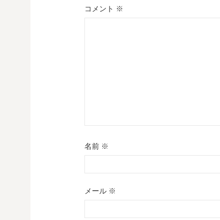
ー
コメント
※
シ
ョ
ン
名前
※
メール
※