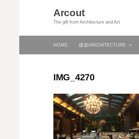
コ
Arcout
ン
テ
The gift from Architecture and Art
ン
ツ
HOME
建築/ARCHITECTURE
へ
ス
キ
ッ
IMG_4270
プ