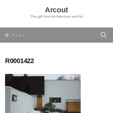
コ
Arcout
ン
テ
The gift from Architecture and Art
ン
ツ
へ
検
メニュー
ス
キ
索:
ッ
R0001422
プ